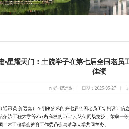
建•星耀天门：土院学子在第七届全国老员
佳绩
作者: 贺远鑫
|
日期：2025-05-27
|
（通讯员 贺远鑫）在刚刚落幕的第七届全国老员工结构设计信
哈尔滨工程大学等257所高校的1714支队伍同场竞技，荣获一
国土木工程学会教育工作委员会与清华大学共同主办。