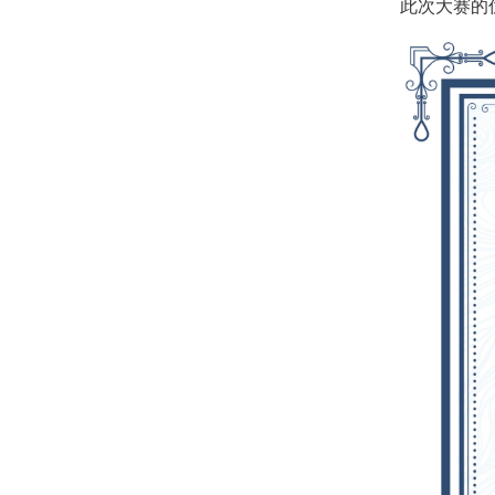
此次大赛的