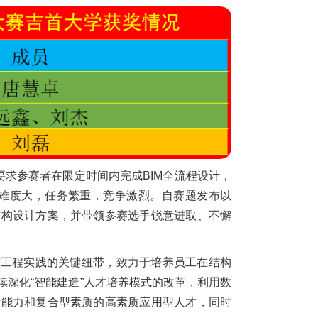
要求参赛者在限定时间内完成BIM全流程设计，
题难度大，任务繁重，竞争激烈。自赛题发布以
结构设计方案，并带领参赛选手锐意进取、不懈
与工程实践的关键纽带，致力于培养员工在结构
深化“智能建造”人才培养模式的改革，利用数
新能力和复合型素质的高素质应用型人才，同时