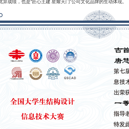
优异成绩，也是“匠心土建 星耀天门”公司文化品牌的生动体现。