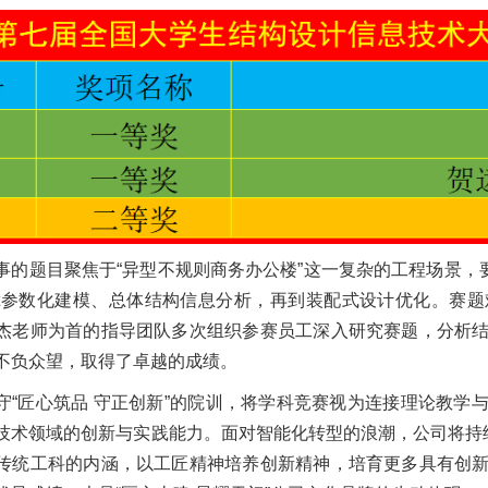
事的题目聚焦于“异型不规则商务办公楼”这一复杂的工程场景，
vit参数化建模、总体结构信息分析，再到装配式设计优化。赛
杰老师为首的指导团队多次组织参赛员工深入研究赛题，分析
不负众望，取得了卓越的成绩。
守“匠心筑品 守正创新”的院训，将学科竞赛视为连接理论教学
技术领域的创新与实践能力。面对智能化转型的浪潮，公司将持续
传统工科的内涵，以工匠精神培养创新精神，培育更多具有创