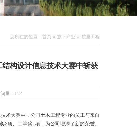
您所在的位置：
首页
旗下产业
质量工程
工结构设计信息技术大赛中斩获
访问量：
112
息技术大赛中，公司土木工程专业的员工与来自
等奖2项、二等奖1项，为公司增添了新的荣誉。