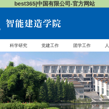
best365|中国有限公司-官方网站
科学研究
党建工作
团学工作