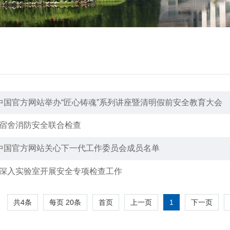
365中国官方网站举办“匠心铸魂”系列讲座暨清明假前安全教育大会
宿舍消防安全联合检查
365中国官方网站关心下一代工作委员会成员名单
深入实验室开展安全专项检查工作
共4条
每页
20
条
1
首页
上一页
下一页