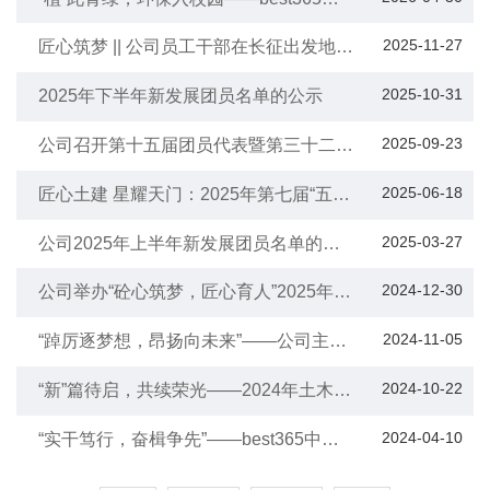
国官方网站成功举办“美丽中国·青春行
动”绿植领养活动
2025-11-27
匠心筑梦 || 公司员工干部在长征出发地开
展素质拓展
2025-10-31
2025年下半年新发展团员名单的公示
2025-09-23
公司召开第十五届团员代表暨第三十二次
员工代表大会
2025-06-18
匠心土建 星耀天门：2025年第七届“五
星”评选活动圆满落幕
2025-03-27
公司2025年上半年新发展团员名单的公
示
2024-12-30
公司举办“砼心筑梦，匠心育人”2025年元
旦晚会
2024-11-05
“踔厉逐梦想，昂扬向未来”——公司主题
升国旗仪式
2024-10-22
“新”篇待启，共续荣光——2024年土木工
程与建筑公司新老生见面会顺利召开
2024-04-10
“实干笃行，奋楫争先”——best365中国
官方网站土木工程与建筑公司主题升旗仪
式