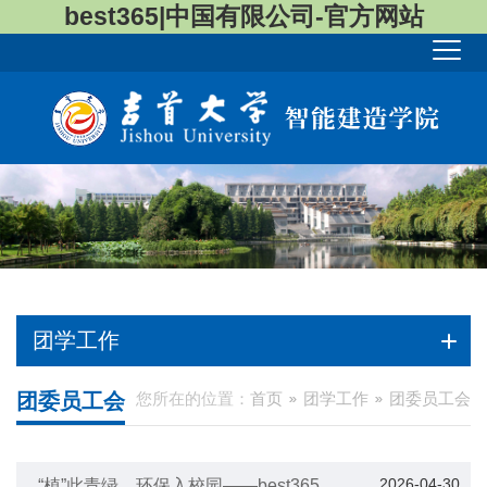
best365|中国有限公司-官方网站
团学工作
团委员工会
您所在的位置：
首页
团学工作
团委员工会
2026-04-30
“植”此青绿，环保入校园——best365中