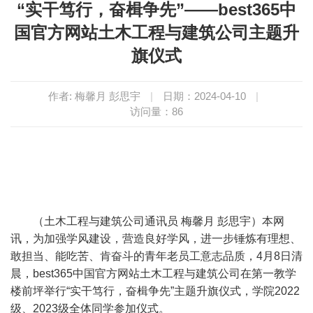
“实干笃行，奋楫争先”——best365中
国官方网站土木工程与建筑公司主题升
旗仪式
作者: 梅馨月 彭思宇
|
日期：2024-04-10
|
访问量：
86
（
土木工程与建筑公司通讯员
梅馨月
彭思宇
）本网
讯，
为加强学风建设，营造良好学风，进一步锤炼有理想、
敢担当、能吃苦、肯奋斗的青年老员工意志品质，
4月8日
清
晨
，
best365中国官方网站土木工程与建筑公司
在第一教学
楼前坪举
行“实干笃行
，
奋楫争先”
主题
升旗仪式，
学
院2022
级、2023级
全体同学
参加仪式。