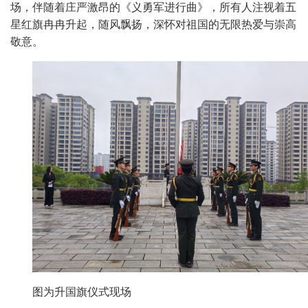
场，伴随着庄严
激昂
的《
义勇军进行曲
》，
所有人注视着
五
星红旗冉冉升起，随风飘扬，深怀对祖国的无限热爱与崇高
敬意。
图为升国旗仪式现场