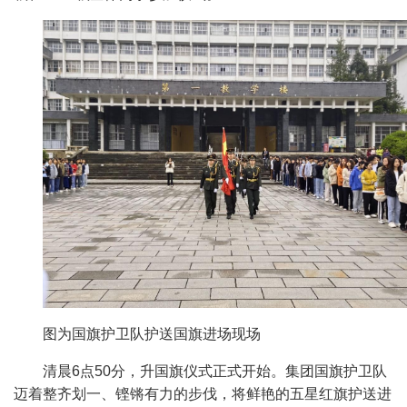
图为国旗护卫队护送国旗进场现场
清晨
6点50分
，
升
国
旗仪式正式开始。
集团
国旗护卫队
迈着
整齐划一、铿锵有力的步伐，将
鲜艳的五星红旗
护送
进