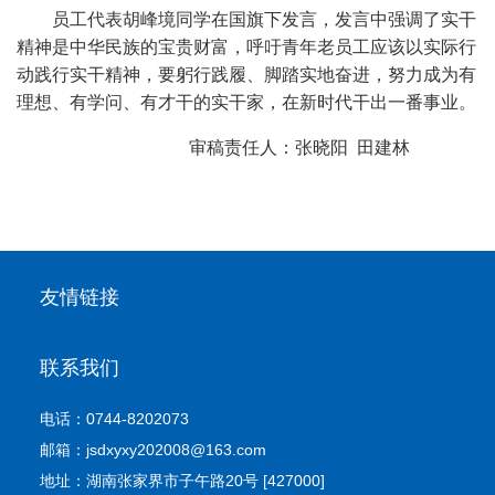
员工代表
胡峰境
同学
在国旗下发言，
发言中强调了
实干
精神
是
中华民族的宝贵财富，
呼吁青年老员工应该以实际行
动践行实干精神
，
要躬行践履、脚踏实地奋进，努力成为有
理想、有学问、有才干的实干家，在新时代干出一番事业。
审稿责任人：张晓阳 田建林
友情链接
联系我们
电话：0744-8202073
邮箱：jsdxyxy202008@163.com
地址：湖南张家界市子午路20号 [427000]