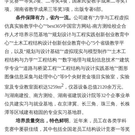
学竞赛一等奖2项、二等奖4项，国家民委教学成果二等奖1
项、湖南省教学成果三等奖3项，出版专著6部。
条件保障有力，省内一流。
公司建有“力学与工程虚拟
仿真实验教学中心”“best365中国官方网站-南方测绘校企合
作人才培养示范基地”“规划设计与工程实践创新创业教育中
心”“土木工程结构设计创新创业教育中心”5个省级教学平
台，以及“规划与设计基础”“虚拟现实与模型制作”“土木工
程结构与力学”“工程结构 ”“数字地理与规划信息技术”“建筑
学专业”“道路与桥梁工程”“工程结构与设计实践基地”“图形
图像信息采集与处理中心”等9个央财资金项目实验室，实验
2
室及专业教室面积达5259m
，仪器设备总值2120余万元。
与湖南建投、南方测绘、湖南省建筑设计院等32个企事业单
位共建实习与就业基地，在京津冀、长三角、珠三角、长株
潭等区域建有稳固的专业实习基地群。
培养质量突出，特色鲜明
。近年来，员工在各类学科
竞赛中屡获佳绩，其中包括全国老员工结构设计竞赛一等奖