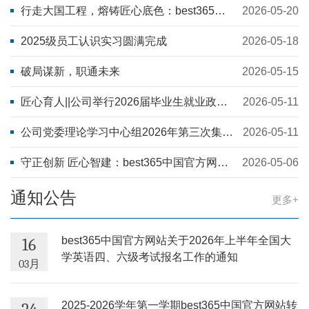
行走大国工程，熔铸匠心底色：best365中国官方网站认识实习侧记
2026-05-20
2025级员工认识实习圆满完成
2026-05-18
破局谋新，职通未来
2026-05-15
匠心育人||公司举行2026届毕业生就业政策宣讲活动暨“领导面对面”座谈会
2026-05-11
公司党委理论学习中心组2026年第三次集中学习
2026-05-11
守正创新 匠心智建：best365中国官方网站获批设立“智慧建筑与建造”本科专业
2026-05-06
通知公告
更多+
best365中国官方网站关于2026年上半年全国大
16
学英语四、六级考试报名工作的通知
03月
2025-2026学年第一学期best365中国官方网站转