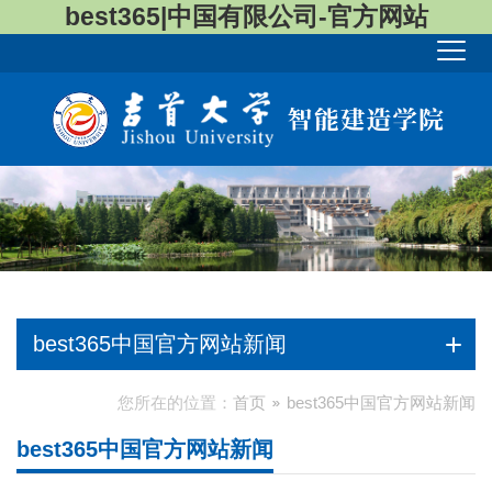
best365|中国有限公司-官方网站
best365中国官方网站新闻
您所在的位置：
首页
best365中国官方网站新闻
best365中国官方网站新闻