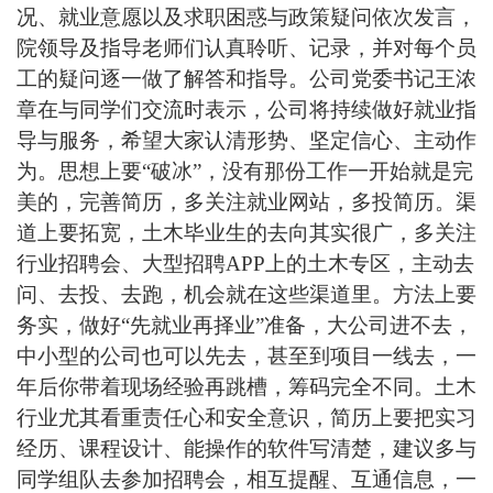
况、就业意愿以及求职困惑与政策疑问依次发言，
院领导及指导老师们认真聆听、记录，并对每个员
工的疑问逐一做了解答和指导。公司党委书记王浓
章在与同学们交流时表示，公司将持续做好就业指
导与服务，希望大家认清形势、坚定信心、主动作
为。思想上要“破冰”，没有那份工作一开始就是完
美的，完善简历，多关注就业网站，多投简历。渠
道上要拓宽，土木毕业生的去向其实很广，多关注
行业招聘会、大型招聘APP上的土木专区，主动去
问、去投、去跑，机会就在这些渠道里。方法上要
务实，做好“先就业再择业”准备，大公司进不去，
中小型的公司也可以先去，甚至到项目一线去，一
年后你带着现场经验再跳槽，筹码完全不同。土木
行业尤其看重责任心和安全意识，简历上要把实习
经历、课程设计、能操作的软件写清楚，建议多与
同学组队去参加招聘会，相互提醒、互通信息，一