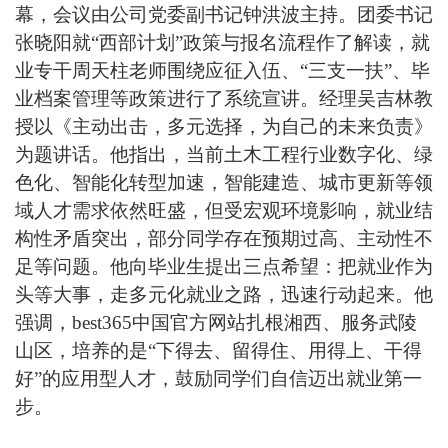
幕，会议由公司党委副书记钟洪波主持。团委书记
张晓阳就“西部计划”政策与报名流程作了解读，就
业专干周天柱老师围绕应征入伍、“三支一扶”、毕
业档案管理等政策进行了系统宣讲。经理吴吉林教
授以《主动出击，多元选择，为自己的未来负责》
为题讲话。他指出，当前土木工程行业数字化、绿
色化、智能化转型加速，智能建造、城市更新等领
域人才需求依然旺盛，但受宏观环境影响，就业结
构性矛盾突出，部分同学存在预期过高、主动性不
足等问题。他向毕业生提出三点希望：把就业作为
头等大事，走多元化就业之路，迅速行动起来。他
强调，best365中国官方网站扎根湘西、服务武陵
山区，培养的是“下得去、留得住、用得上、干得
好”的应用型人才，鼓励同学们自信迈出就业第一
步。