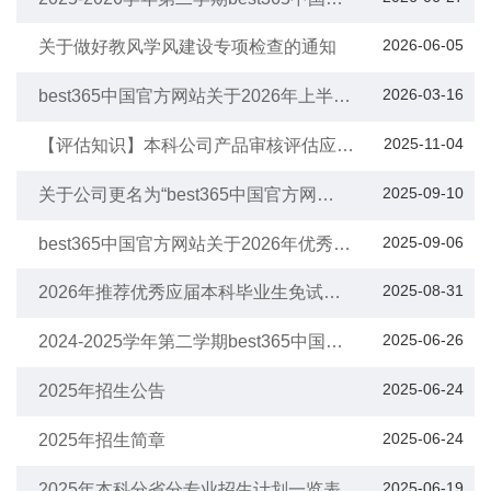
方网站员工转专业工作方案
2026-06-05
关于做好教风学风建设专项检查的通知
2026-03-16
best365中国官方网站关于2026年上半年
全国大学英语四、六级考试报名工作的通
知
2025-11-04
【评估知识】本科公司产品审核评估应知
应会
2025-09-10
关于公司更名为“best365中国官方网
站”的公告
2025-09-06
best365中国官方网站关于2026年优秀应
届本科毕业生免试攻读硕士学位研究生候
选人推荐结果的公示
2025-08-31
2026年推荐优秀应届本科毕业生免试攻
读硕士学位研究生工作方案
2025-06-26
2024-2025学年第二学期best365中国官
方网站转专业工作方案
2025-06-24
2025年招生公告
2025-06-24
2025年招生简章
2025-06-19
2025年本科分省分专业招生计划一览表