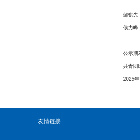
邹骐先
侯力晔
公示期2
共青团b
2025
年
友情链接