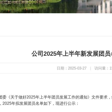
公司2025年上半年新发展团
日期：2025-03-27
|
访问量：
1
团委
《关于做好2025年
上半年团员
发展工作的通知》
文件要求，
，
2025年
拟
发展团员名单如下，现进行公示：