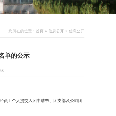
您所在的位置：
首页
信息公开
信息公开
员名单的公示
53
经员工个人提交入团申请书、团支部及公司团