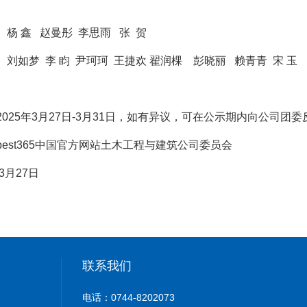
杨
鑫
赵曼彤
李思雨 张 贺
刘如梦
李
盷
尹珂珂
王捷欢 翟润棵
彭晓丽
赖青青
宋
玉
025年3月27日-3月31日，如有异议，可在公示期内向公司团委反馈
est365中国官方网站
土木工程与建筑
公司委员会
3月27日
联系我们
电话：0744-8202073