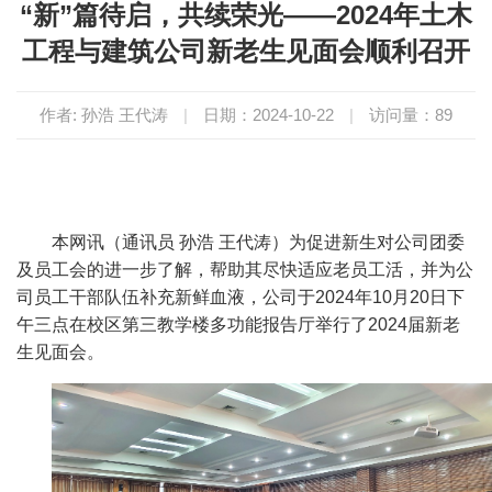
“新”篇待启，共续荣光——2024年土木
工程与建筑公司新老生见面会顺利召开
作者: 孙浩 王代涛
|
日期：2024-10-22
|
访问量：
89
本网讯（通讯员 孙浩 王代涛）为促进
新生对公司团委
及员工会的进一步了解
，帮助
其
尽快适应老员工活，
并
为公
司员工
干部队伍补充
新鲜血液，公司于2024年10月20日下
午三点在校区第三教学楼多功能报告厅举
行
了2024届新老
生见面会。