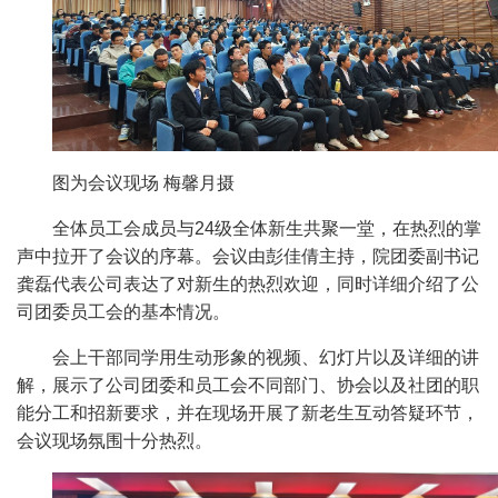
图为
会议现场
梅馨月摄
全体员工会成员与24级全体新生共聚一堂，在热烈的掌
声中拉开了会议的序幕。会议由彭佳倩主持，院团委副书记
龚磊代表公司表达了对新生的热烈欢迎，同时详细介绍了公
司
团委员工会的
基本情况
。
会上
干部
同学
用生动形象的视频、幻灯片以及详细的讲
解，展示了
公司团委和员工会
不同部门、协会以及社团的职
能分工和招新要求，
并在现场开展了新老生
互动答疑环节
，
会议现场氛围十分热烈。