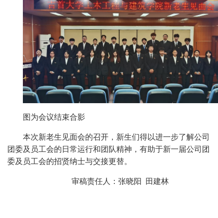
图为会议结束合影
本次新老生见面会
的召开
，新生们得以
进一步
了解公司
团委
及
员工会的
日常运行
和
团队精神，有助于新一届公司团
委及员工会的招贤纳士与交接更替
。
审稿责任人：张晓阳 田建林