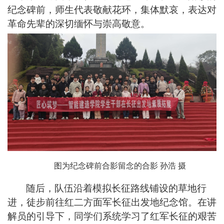
纪念碑前，师生代表敬献花环，集体默哀，表达对
革命先辈的深切缅怀与崇高敬意。
图为纪念碑前合影留念的合影 孙浩 摄
随后，队伍沿着模拟长征路线铺设的草地行
进，徒步前往红二方面军长征出发地纪念馆。在讲
解员的引导下，同学们系统学习了红军长征的艰苦