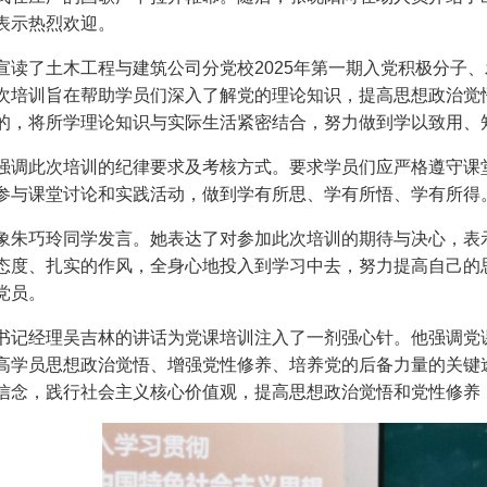
表示热烈欢迎。
宣读了土木工程与建筑公司分党校2025年第一期入党积极分子
次培训
旨在帮助学员们深入了解党的理论知识，提高思想政治觉
的，将所学理论知识与实际生活紧密结合，努力做到学以致用、
强调此次培训的纪律要求及考核方式。要求学员们应严格遵守课
参与课堂讨论和实践活动，做到学有所思、学有所悟、学有所得
象朱巧玲同学发言。她表达了对参加此次培训的期待与决心，表
态度、扎实的作风，全身心地投入到学习中去，努力提高自己的
党员。
书记经理
吴吉林的讲话为党课培训注入了一剂强心针。
他强调
党
高学员思想政治觉悟、增强党性修养、培养党的后备力量的关键
信念，践行社会主义核心价值观，提高思想政治觉悟和党性修养