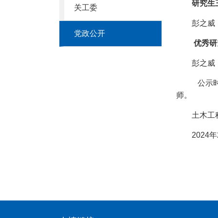
研究生
关工委
彭之威
党政公开
优秀研
彭之威
公示
师。
土木工
2024
年