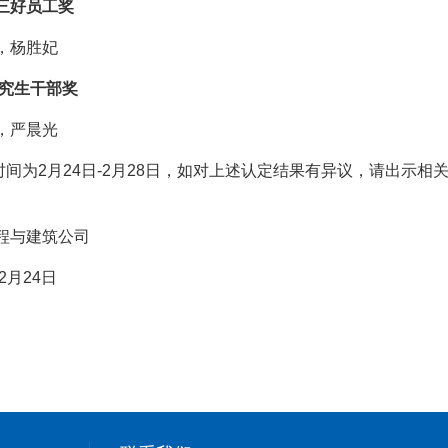
三好员工奖
，杨胜妃
究生干部奖
，严晨光
时间为
2
月
24
日
-2
月
28
日，如对上述认定结果有异议，请出示相
程与建筑公司
2
月
24
日