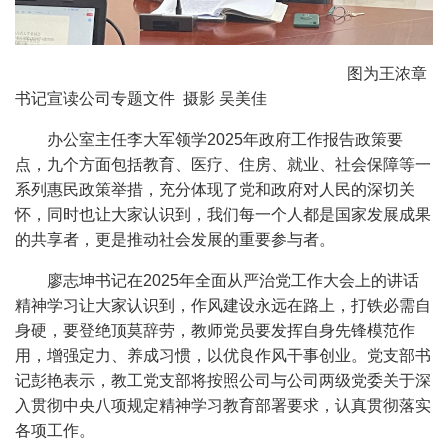
图为王浓章
书记宣读公司专题文件 摄影 吴美佳
办公室主任李大军领学2025年政府工作报告政策要
点，九个方面包括教育、医疗、住房、就业、社会保障等一
系列惠民政策举措，充分体现了党和政府对人民的深切关
怀，同时也让大家认识到，我们每一个人都是国家发展成果
的共享者，更是推动社会发展的重要参与者。
廖志坤书记在2025年全面从严治党工作大会上的讲话
精神学习让大家认识到，作风建设永远在路上，打铁必需自
身硬，要登绝顶莫辞劳，教师党员要发挥自身先锋模范作
用，增强定力、养成习惯，以优良作风干事创业。党支部书
记彭艳表示，教工党支部将按照公司与公司两级党委关于深
入贯彻中央八项规定精神学习教育部署要求，认真贯彻落实
各项工作。