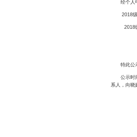
经个人
2018
2018
特此公
公示时
系人，向晓