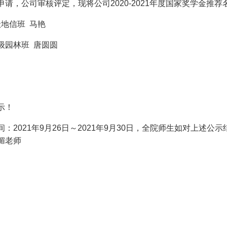
申请，公司审核评定，现将公司
2020-2021
年度国家奖学金推荐
级地信班
马艳
级园林班
唐圆圆
示！
间：
2021
年
9
月
26
日～
2021
年
9
月
30
日，全院师生如对上述公示
媚老师