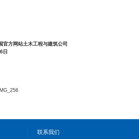
5中国官方网站土木工程与建筑公司
6
日
联系我们