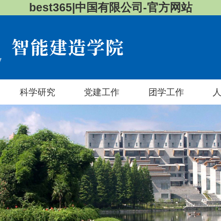
best365|中国有限公司-官方网站
科学研究
党建工作
团学工作