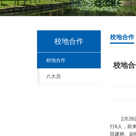
校地合作
校地合作
校地合作
校地合
八大员
2
月
28
行
6
人，前
田建林、副