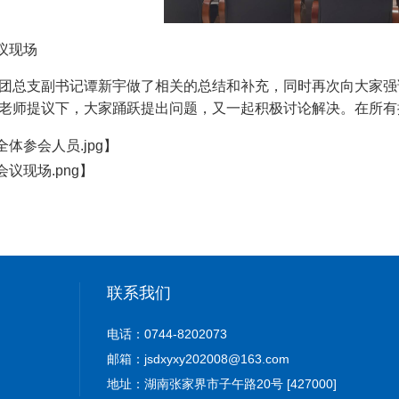
议现场
,团总支副书记谭新宇做了相关的总结和补充，同时再次向大家
洁老师提议下，大家踊跃提出问题，又一起积极讨论解决。在所
全体参会人员.jpg
】
会议现场.png
】
联系我们
电话：0744-8202073
邮箱：jsdxyxy202008@163.com
地址：湖南张家界市子午路20号 [427000]