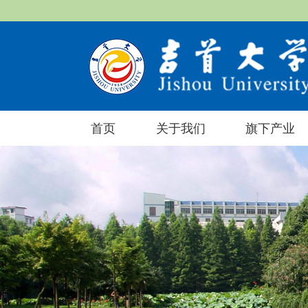
首页
关于我们
旗下产业