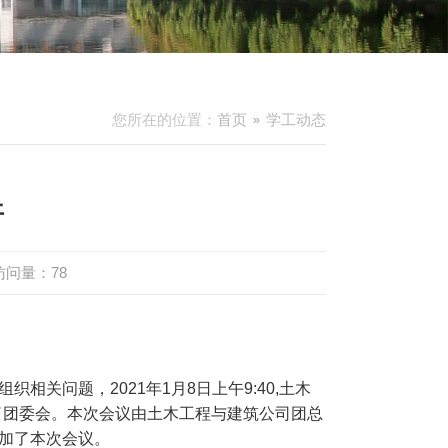
您所在的位置：
首页
学工动态
开
访问量：
78
组织相关问题，
2021年1月8日上午9:40,土木
开了团委会。本次会议由土木工程与建筑公司团总
参加了本次会议。