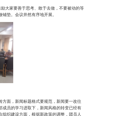
鼓励大家要善于思考、敢于去做，不要被动的等
做铺垫。会议井然有序地开展。
传方面，新闻标题格式要规范，新闻要一改往
部成员的学习进取下，新闻风格的转变已经有
在组织建设方面，根据新政策的调整，团员人