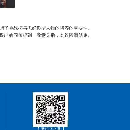
强调了挑战杯与抓好典型人物的培养的重要性。
有提出的问题得到一致意见后，会议圆满结束。
【 微信公众号 】