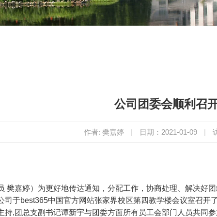
公司团委会顺利召
作者: 樊嘉婷
|
日期：2021-01-09
|
员
樊嘉婷）为更好地传达通知，分配工作，协商处理、解决好团
公司于best365中国官方网站张家界校区第四教学楼会议室召
主持,团总支副书记谭新宇与团委方面所有员工会部门人员共同