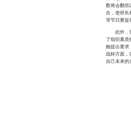
数将会翻倍
合，使班长
等节日要提
此外，
了组织素质
她提出要求
战杯方面，
自己未来的