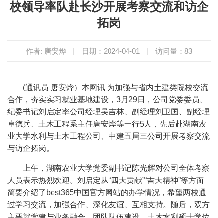
校领导率队赴长沙开展考察交流和访企
拓岗
作者: 唐安烨
|
日期：2024-04-01
|
访问量：
83
(通讯员 唐安烨）本网讯 为加强与省内土建类院校交流
合作，夯实实习就业基地建设，
3
月
29
日，公司党委委员、
纪委书记刘启定率公司经理吴吉林、副经理刘卫国、副经理
卓德兵、土木工程系主任唐安烨等一行
5
人，先后赴湖南农
业大学水利与土木工程公司、中建五局三公司开展考察交流
与访企拓岗。
上午，湖南农业大学党委副书记陈光辉对公司全体考察
人员表示热烈欢迎。刘启定从“四大贡献”“吉大精神”等方面
简要介绍了best365中国官方网站的办学情况，希望两校通
过学习交流，加强合作、深化友谊、互相支持。随后，双方
主要就党建与业务融合、团队队伍建设、土木水利硕士学位